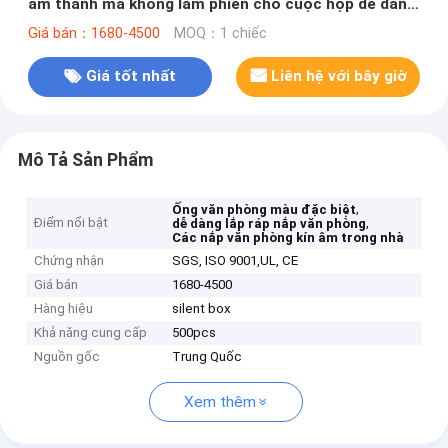
âm thanh mà không làm phiền cho cuộc họp dễ dàng
lắp ráp
Giá bán：1680-4500
MOQ：1 chiếc
Giá tốt nhất
Liên hệ với bây giờ
Mô Tả Sản Phẩm
,
Ống văn phòng màu đặc biệt
Điểm nổi bật
,
dễ dàng lắp ráp nắp văn phòng
Các nắp văn phòng kín âm trong nhà
Chứng nhận
SGS, ISO 9001,UL, CE
Giá bán
1680-4500
Hàng hiệu
silent box
Khả năng cung cấp
500pcs
Nguồn gốc
Trung Quốc
Xem thêm