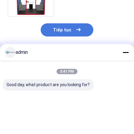
thanh mà không làm phiền
cho cuộc họp dễ dàng lắp ráp
Tiếp tục
admin
Sản Phẩm Khuyến Cáo
5:41 PM
Good day, what product are you looking for?
Thư viện nhỏ phòng
khoang làm việc
M kích thước 
âm thanh chống âm
tháo rời khoang làm
gian văn phòn
cho nghiên cứu cá
việc lắp ráp trước
lớn phòng điện
nhân khung nhôm
trong nhà máy kích
với bàn hỗ trợ 
buồng điện thoại
thước M cho khoang
đặt điều hòa 