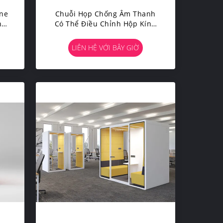
one
Chuỗi Họp Chống Âm Thanh
nh
Có Thể Điều Chỉnh Hộp Kính
ắp
Chống Âm Thanh Âm Thanh
LIÊN HỆ VỚI BÂY GIỜ