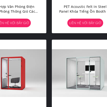
Hợp Văn Phòng Điện
PET Acoustic Felt In Steel
Phòng Thông Gió Cách
Panel Khóa Tiếng Ồn Booth
ng Ồn Với Đồ Nội Thất
Lặng Cabin Kính Chống Â
Thanh
IÊN HỆ VỚI BÂY GIỜ
LIÊN HỆ VỚI BÂY GIỜ