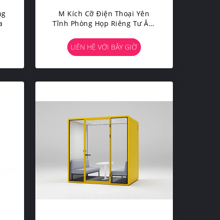
ng
M Kích Cỡ Điện Thoại Yên
a
Tĩnh Phòng Họp Riêng Tư Âm
Thanh Văn Phòng Pods Cho 1 -
2 Người
LIÊN HỆ VỚI BÂY GIỜ