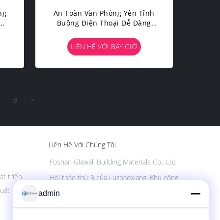
ng
An Toàn Văn Phòng Yên Tĩnh
Âm
Buồng Điện Thoại Dễ Dàng
Lắp Ráp Phòng Kính Chống
Âm Thanh
LIÊN HỆ VỚI BÂY GIỜ
8
>
Liên Hệ Với Chúng Tôi
Foshan Glawall Building Materials Co., Ltd
át triển
Hội thảo thứ 3 của Luzhaoxiang, Khu công
nghiệp Shatou Xiqiao (Quận mới), Thị trấn
uất
admin
Jiujiang, Quận Nanhai, Thành phố Foshan,
Trung Quốc