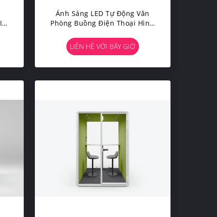
Ánh Sáng LED Tự Động Văn
 Im
Phòng Buồng Điện Thoại Hình
m
Cấu Trúc Nhôm Phòng Văn
Phòng Chống Âm Thanh
LIÊN HỆ VỚI BÂY GIỜ