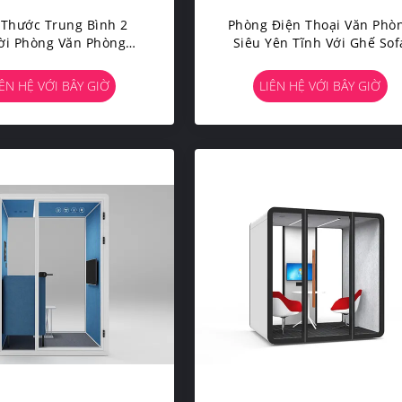
 Thước Trung Bình 2
Phòng Điện Thoại Văn Phò
ời Phòng Văn Phòng
Siêu Yên Tĩnh Với Ghế Sof
g Âm Thanh Cách Ly
 Gian Âm Thanh Kích
IÊN HỆ VỚI BÂY GIỜ
LIÊN HỆ VỚI BÂY GIỜ
Thước Tùy Chỉnh