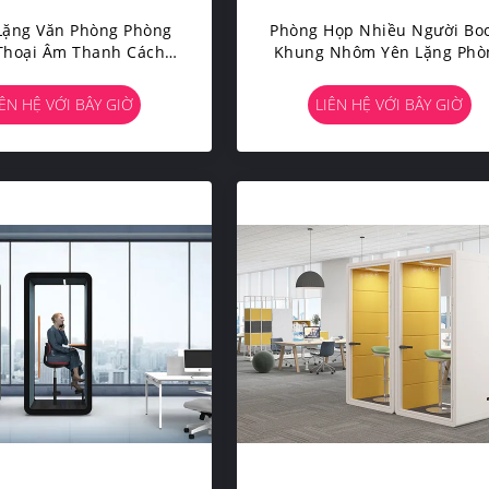
Lặng Văn Phòng Phòng
Phòng Họp Nhiều Người Bo
Thoại Âm Thanh Cách
Khung Nhôm Yên Lặng Phò
oảng 35db Kích Thước
Điện Thoại Riêng Cho Vă
 Bình Cho 1 - 2 Người
Phòng
IÊN HỆ VỚI BÂY GIỜ
LIÊN HỆ VỚI BÂY GIỜ