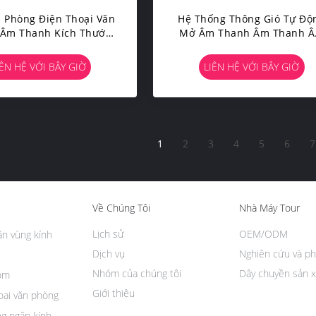
 Phòng Điện Thoại Văn
Hệ Thống Thông Gió Tự Độ
 Âm Thanh Kích Thước
Mở Âm Thanh Âm Thanh 
Bình Phòng Điện Thoại
Thầm Với Đèn LED
g Yên Tĩnh Với Đồ Nội
IÊN HỆ VỚI BÂY GIỜ
LIÊN HỆ VỚI BÂY GIỜ
Thất
1
2
3
4
5
6
7
Về Chúng Tôi
Nhà Máy Tour
Lịch sử
OEM/ODM
n vùng kính
Dịch vụ
Nghiên cứu và ph
Nhóm của chúng tôi
Dây chuyền sản x
ôm
Giới thiệu
oại văn phòng
g ngăn kính