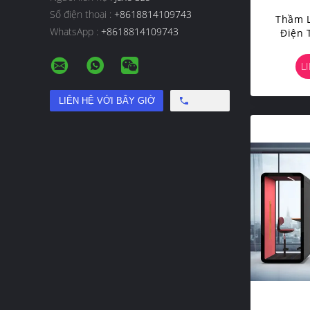
Số điện thoại :
+8618814109743
Thầm 
WhatsApp :
+8618814109743
Điện 
Âm Kh
Trung
L
Free call