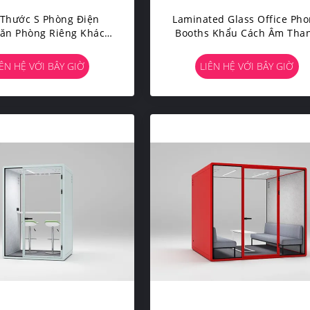
 Thước S Phòng Điện
Laminated Glass Office Ph
Văn Phòng Riêng Khách
Booths Khẩu Cách Âm Tha
àu Sắc Kích Thước Cho
Âm Thanh Pod Dễ Dàng L
Một Người
Ráp
IÊN HỆ VỚI BÂY GIỜ
LIÊN HỆ VỚI BÂY GIỜ