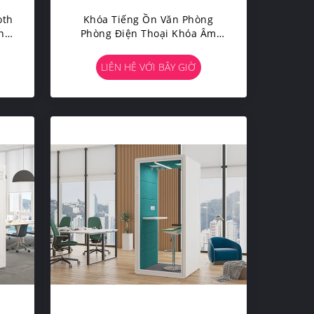
oth
Khóa Tiếng Ồn Văn Phòng
ng
Phòng Điện Thoại Khóa Âm
n
Thanh Kín Khóa Âm Thanh Kín
LIÊN HỆ VỚI BÂY GIỜ