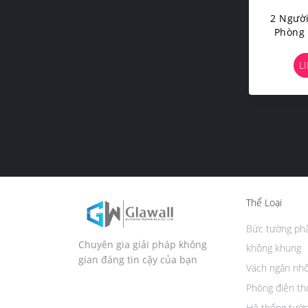
2 Người
Phòng
Trung 
Di Độn
L
Thể Loại
Bức tường phâ
Chuyên gia giải pháp không
không khung
gian đáng tin cậy của bạn
Vách ngăn nh
Phòng điện th
Hệ thống tườn