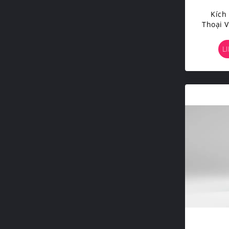
Kích
Thoại 
Hàng M
L