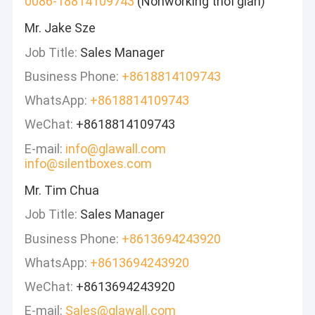
0086-18814109743
(Nonworking thời gian)
Mr. Jake Sze
Job Title:
Sales Manager
Business Phone:
+8618814109743
WhatsApp:
+8618814109743
WeChat:
+8618814109743
E-mail:
info@glawall.com
info@silentboxes.com
Mr. Tim Chua
Job Title:
Sales Manager
Business Phone:
+8613694243920
WhatsApp:
+8613694243920
WeChat:
+8613694243920
E-mail:
Sales@glawall.com