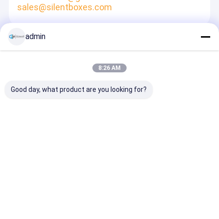
sales@silentboxes.com
admin
Để Lại Lời Nhắn
Chúng Tôi Sẽ Trả Lời Nhanh Chóng
8:26 AM
Good day, what product are you looking for?
Tiếp tục
Nhà
Desktop Site
Sơ đồ trang web
Chính sách bảo mật