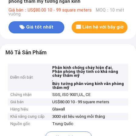
phòng thẩm mỹ tường ngăn kính
Giá bán：US$80.00 10 - 99 square meters
MOQ：10 mét
vuông
Giá tốt nhất
Liên hệ với bây giờ
Mô Tả Sản Phẩm
,
Phân kính chống cháy hiện đại
Phân phòng thủy tinh có khả năng
cháy thẩm mỹ
Điểm nổi bật
,
Bức tường phân vùng kính văn phòng
thẩm mỹ
Chứng nhận
SGS, ISO 9001,UL, CE
Giá bán
US$80.00 10 - 99 square meters
Hàng hiệu
Glawall
Khả năng cung cấp
3000 vật liệu vuông mỗi tháng
Nguồn gốc
Trung Quốc